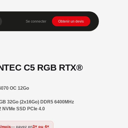
Se connecter
Obtenir un devis
NTEC C5 RGB RTX®
4070 OC 12Go
RGB 32Go (2x16Go) DDR5 6400MHz
2 NVMe SSD PCIe 4.0
€/mois
— payez en
3× ou 4×